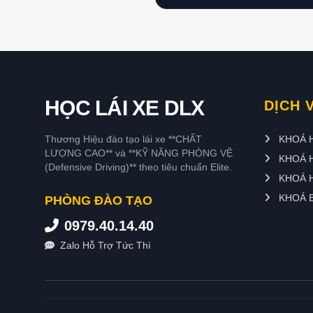
HỌC LÁI XE DLX
DỊCH 
Thương Hiệu đào tạo lái xe **CHẤT
KHOÁ H
LƯỢNG CAO** và **KỸ NĂNG PHÒNG VỆ
KHOÁ 
(Defensive Driving)** theo tiêu chuẩn Elite.
KHOÁ H
KHOÁ B
PHÒNG ĐÀO TẠO
0979.40.14.40
Zalo Hỗ Trợ Tức Thì