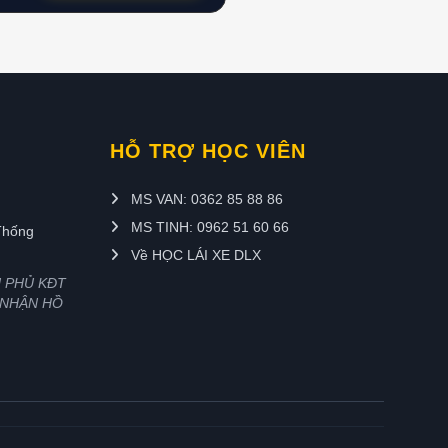
HỖ TRỢ HỌC VIÊN
MS VAN: 0362 85 88 86
MS TINH: 0962 51 60 66
Thống
Về HỌC LÁI XE DLX
H PHỦ KĐT
 NHẬN HỒ