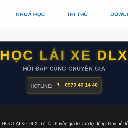
KHOÁ HỌC
THI THỬ
DOWL
HỌC LÁI XE DL
HỎI ĐÁP CÙNG CHUYÊN GIA
0979 40 14 40
HOTLINE:
HỌC LÁI XE DLX. Tôi là chuyên gia tư vấn tự động. Hãy hỏi t