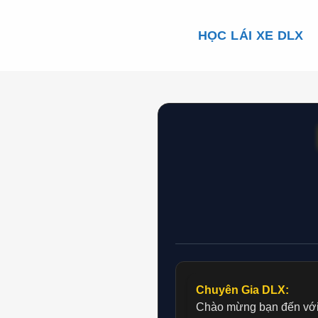
Skip
to
HỌC LÁI XE DLX
content
Chuyên Gia DLX:
Chào mừng bạn đến với 