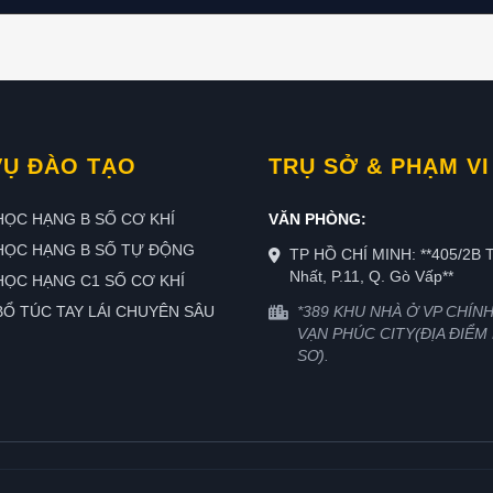
VỤ ĐÀO TẠO
TRỤ SỞ & PHẠM VI
ỌC HẠNG B SỐ CƠ KHÍ
VĂN PHÒNG:
HỌC HẠNG B SỐ TỰ ĐỘNG
TP HỒ CHÍ MINH: **405/2B 
Nhất, P.11, Q. Gò Vấp**
ỌC HẠNG C1 SỐ CƠ KHÍ
Ổ TÚC TAY LÁI CHUYÊN SÂU
*389 KHU NHÀ Ở VP CHÍN
VẠN PHÚC CITY(ĐỊA ĐIỂM
SƠ).