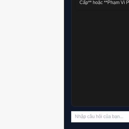
Cấp** hoặc **Phạm Vi P