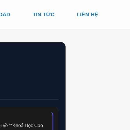
OAD
TIN TỨC
LIÊN HỆ
X
ôi về **Khoá Học Cao